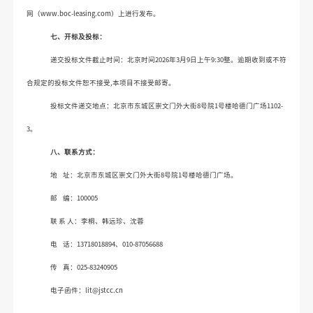
网（www.boc-leasing.com）上进行发布。
七、开标及投标：
递交投标文件截止时间：北京时间
2026
年
3
月
9
日上午
9
:
30
整。逾期收到或不符
合规定的投标文件恕不接受
,
本项目不接受邮寄。
投标文件递交地点：
北京市东城区崇文门外大街
8
号院
1
号楼哈德门广场
1102-
3
。
八、
联系方式
：
地
址：北京市东城区崇文门外大街
8
号院
1
号楼哈德门广场。
邮
编：
100005
联
系
人：李桐、韩远珍、沈蓉
电
话：
13718018894
、
010-87056688
传
真：
025-83240905
电子函件：
lit@jstcc.cn