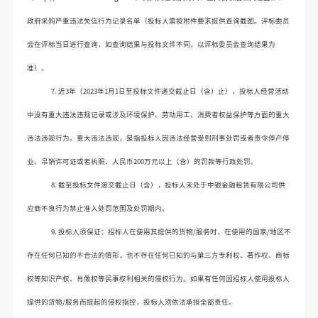
政府采购严重违法失信行为记录名单（投标人需按附件要求提供查询截图。评标委员
会在评标当日进行查询，如查询结果与投标文件不同，以评标委员会查询结果为
准）。
7. 
近
3年（2023年1月1日至投标文件递交截止日（含）止），投标人经营活动
中没有重大违法违规记录或涉及环境保护、劳动用工、消费者权益保护等方面的重大
违法违规行为。重大违法违规，是指投标人因违法经营受到刑事处罚或者责令停产停
业、吊销许可证或者执照、人民币200万元以上（含）的罚款等行政处罚。
8. 
截至投标文件递交截止日（含），投标人未处于中银金融租赁有限公司供
应商不良行为禁止准入处罚范围及处罚期内。
9. 
投标人须保证：招标人在使用其提供的货物
/服务时，在使用的国家
/
地区不
存在任何已知的不合法的情形，也不存在任何已知的与第三方专利权、著作权、商标
权等知识产权、肖像权等民事权利相关的侵权行为。如果有任何因招标人使用投标人
提供的货物
/服务而提起的侵权指控，投标人须依法承担全部责任。