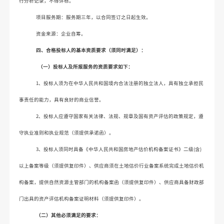
行分析记录，不得评标。
项目服务期：服务期三年，以合同签订之日起生效。
资金来源：企业自筹。
四、
合格投标人的基本资质要求（须同时满足）：
（一）
投标人及所报服务
的资质要求如下：
1、
投标人须为在中华人民共和国境内合法注册的独立法人，具有独立承担民
事责任的能力，具有良好的商业信誉。
2、
投标人
应遵守国家有关法律、法规、规章及国有
资产评估的政策规定，遵
守执业准则和执业规范（须提供承诺函）。
3、投标人须同时具备《中华人民共和国房地产估价机构备案证书》二级(含)
以上备案等级（须提供复印件）、供应商
须在土地估价行业备案系统完成土地估价机
构备案，提供自然资源主管部门的机构备
案函（
须提供复印件
）、供应商具备财政部
门出具的资产评估机构备案证明材料（须提供复印件）。
（二）
其他必须满足的要求：