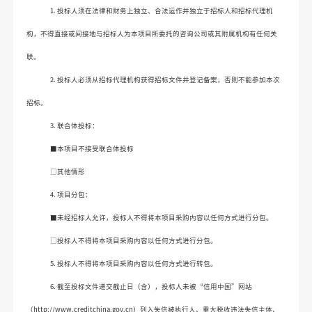
1. 
投标人须在法律和财务上独立、合法运作并独立于招标人和招标代理机
构，不得直接或间接地与招标人为本项目所委托的咨询公司或其附属机构有任何关
联。
2. 
投标人必须从招标代理机构获得招标文件并登记备案，否则不能参加本次
招标。
3. 
联合体投标：
■
本项目不接受联合体投标
□
其他情形
4. 
项目分包：
■
未经招标人允许，投标人不得将本项目采购内容以任何方式进行分包。
□
投标人不得将本项目采购内
容以任何方式进行分包
。
5. 
投标人
不得将本项目采购内容以任何方式进行转
包
。
6. 
截至投标文件递交截止日（含），投标人未被
“信用中国”网站
（
http://www.creditchina.gov.cn）
列入失信被执行人、重大税收违法失信主体、