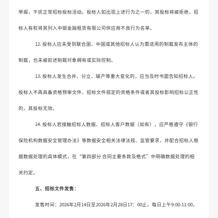
举报，干扰正常招
标投标活动。
投标人
如出现上述行为之一的，其投标将被拒绝，招
标人有权将其列入中银金融租赁有限公司供应商不良行为名单。
12. 
投标人
应未受到联合国
、中国或
其他招标人认为需适用的制裁发布主体的
制裁，也未被前述制裁对象拥有或实际控制。
13. 
投标人发生合并、分立、破产等重大变化的，应当及时书面告知招标人。
投标人不再具备资格预审文件、招标文件规定的资格条件或者其投标影响招标公正性
的，其投标无效。
14. 
投标人若接触招标人数据、招标人客户数据（如有），应严格遵守《银行
保险机构数据安全管理办法》等数据安全相关法律法规、监管要求，并配合招标人根
据数据处理的具体模式，在
“第四部分 合同主要条款及格式”中明确数据处理的相
关约定。
五、
招标文件发售：
发售时间：
20
2
6年2月14日至20
2
6年2月28日17：00止，每日上午9:00-11:00，