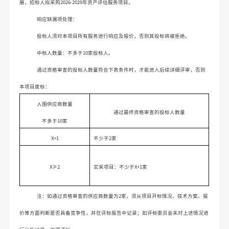
展，招标人拟采购
2026-2029年资产评估服务项目。
响应缺漏项处理：
投标人须对本项目所有服务进行响应及报价，否则其投标将被拒绝。
中标人数量：不多于
10家投标人。
通过资格审查的投标人数量符合下表条件时，才能进入后续详细评审，否则
本项目废标：
入围供应商
数量
通过最终资格审查的投标人数量
不多于
10
家
X
=1
不少于
2
家
X
≥
2
实采项目：不少于
X+1家
注：如通过资格审查的供应商数量为
2
家，须从项目开标情况、技术方案、报
价等方面判断是否具备竞争性，并在评标报告中记录；如评标委员会未对上述情况进