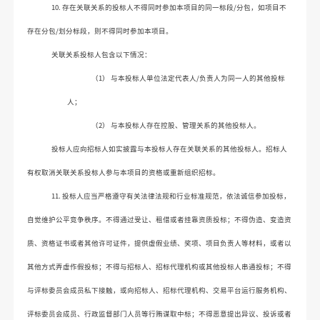
10. 
存在关联关系的投标人不
得
同时参
加本项目的同一标段
/分包，如项目不
存在分包/划分标段，则不得同时参加本项目
。
关联关系投标人包含以下情况：
（1） 
与本投标人单位法定代表人
/
负责人为同一人的其他投标
人；
（2） 
与本投标人存在控股、管理关系的其他投标人。
投标人应向招标人如实披露与本投标人存在关联关系的其他投标人。招标人
有权取消关联关系投标人参与本项目的资格或重新组织招标。
11. 
投标人应当严格遵守有关法律法规和行业标准规范，依法诚信参加投标，
自觉维护公平竞争秩序。不得通过受让、租借或者挂靠资质投标；不得伪造、变造资
质、资格证书或者其他许可证件，提供虚假业绩、奖项、项目负责人等材料，或者以
其他方式弄虚作假投标；不得与招标人、招标代理机构或其他投标人串通投标；不得
与评标委员会成员私下接触，或向招标人、招标代理机构、交易平台运行服务机构、
评标委员会成员、行政监督部门人员等行贿谋取中标；不得恶意提出异议、投诉或者