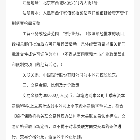
注册地址：北京市西城区复兴门内大街
1
号
注册资本：
人民币
叁仟贰佰贰拾贰亿壹仟贰佰肆拾壹万壹仟
捌佰壹拾肆
元整
主营业务或经营范围：
银行业务
。
（
依法须经批准的项目，
经相关部门批准后方可开展经营活动，具体经营项目以相关部门
批准文件或许可证件为准
）（
不得从事国家和本市产业政策禁止
和限制类项目的经营活动。
）
关联关系
：
中国银行股份有限公司为本公司控股股东。
三、交易金额
、
比例
及定价政策
交易金额
为
300000万人民币
，
单笔达到本公司上季末资本
净额
5%以上且累计达到本公司上季末资本净额10%以上，符合
《银行保险机构关联交易管理办法》重大关联交易认定标准。
交
易价格采取市场定价，以不优于对非关联方同类交易的条件进
行，交易价格公允，遵循公平公正原则。